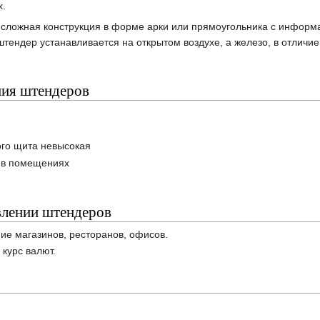
х.
 сложная конструкция в форме арки или прямоугольника с информ
штендер устанавливается на открытом воздухе, а железо, в отличи
ния штендеров
ого щита невысокая
и в помещениях
влении штендеров
ие магазинов, ресторанов, офисов.
 курс валют.