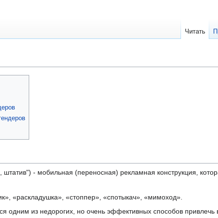
Читать
П
деров
тендеров
ка, штатив") - мобильная (переносная) рекламная конструкция, кот
ик», «раскладушка», «стоппер», «спотыкач», «мимоход».
ся одним из недорогих, но очень эффективных способов привлечь