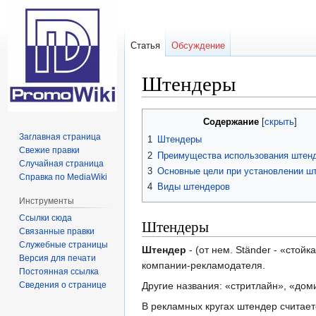
Статья
Обсуждение
Штендеры
Перейти
Перейти
Содержание
к
к
Заглавная страница
1
Штендеры
навигации
поиску
Свежие правки
2
Преимущества использования штен
Случайная страница
3
Основные цели при установлении ш
Справка по MediaWiki
4
Виды штендеров
Инструменты
Ссылки сюда
Штендеры
Связанные правки
Служебные страницы
Штендер
- (от нем. Ständer - «стой
Версия для печати
компании-рекламодателя.
Постоянная ссылка
Сведения о странице
Другие названия: «стритлайн», «дом
В рекламных кругах штендер считает