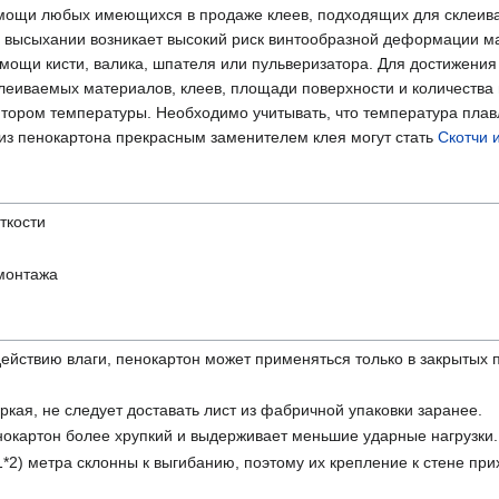
мощи любых имеющихся в продаже клеев, подходящих для склеива
его высыхании возникает высокий риск винтообразной деформации 
мощи кисти, валика, шпателя или пульверизатора. Для достижения
склеиваемых материалов, клеев, площади поверхности и количеств
ятором температуры. Необходимо учитывать, что температура плав
 из пенокартона прекрасным заменителем клея могут стать
Скотчи 
ткости
 монтажа
действию влаги, пенокартон может применяться только в закрыты
ркая, не следует доставать лист из фабричной упаковки заранее.
окартон более хрупкий и выдерживает меньшие ударные нагрузки. 
*2) метра склонны к выгибанию, поэтому их крепление к стене при