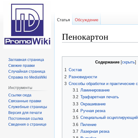
Статья
Обсуждение
Пенокартон
Перейти
Перейти
к
к
Заглавная страница
Содержание
навигации
поиску
Свежие правки
1
Состав
Случайная страница
2
Разновидности
Справка по MediaWiki
3
Способы обработки и практические 
Инструменты
3.1
Ламинирование
Ссылки сюда
3.2
Трафаретная печать
Связанные правки
3.3
Окрашивание
Служебные страницы
3.4
Ручная резка
Версия для печати
3.5
Специальный осциллирующий
Постоянная ссылка
Сведения о странице
3.6
Пиление
3.7
Лазерная резка