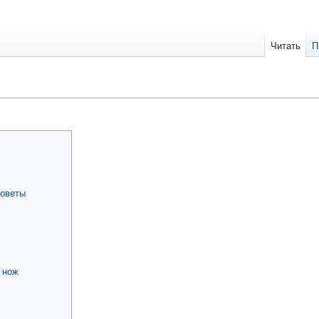
Читать
П
советы
 нож