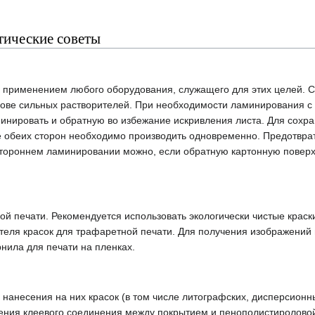
тические советы
 применением любого оборудования, служащего для этих целей. 
снове сильных растворителей. При необходимости ламинирования с
минировать и обратную во избежание искривления листа. Для сохр
 обеих сторон необходимо производить одновременно. Предотвра
тороннем ламинировании можно, если обратную картонную поверх
й печати. Рекомендуется использовать экологически чистые краск
теля красок для трафаретной печати. Для получения изображений
нила для печати на пленках.
нанесения на них красок (в том числе литографских, дисперсионн
ения клеевого соединения между покрытием и пенополистиролово