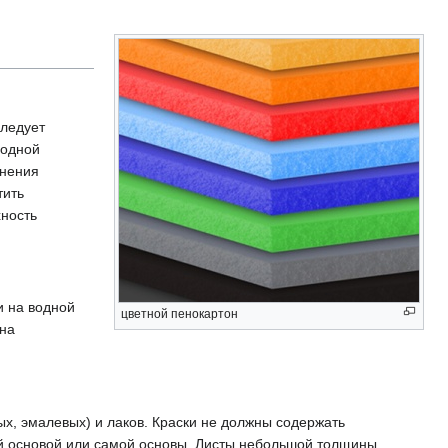
Следует
 одной
анения
тить
ность
и на водной
цветной пенокартон
 на
ых, эмалевых) и лаков. Краски не должны содержать
й основой или самой основы. Листы небольшой толщины