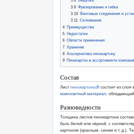
3.8
Вырубка
3.9
Фрезерование и гибка
3.10
Винтовые соединения и уста
3.11
Склеивание
4
Преимущества
5
Недостатки
6
Области применения
7
Хранение
8
Альтернатива пенокартону
9
Пенокартон в ассортименте компани
Состав
Лист
пенокартона
состоит из слоя 
композитный материал
, обладающий
Разновидности
Толщина листов пенокартона составл
быть белой или чёрной, с соответст
картоном (красным, синим и т. д.).