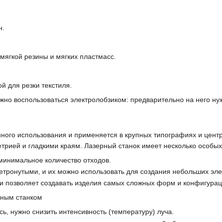
н.
, мягкой резины и мягких пластмасс.
ой для резки текстиля.
но воспользоваться электролобзиком: предварительно на него нуж
ого использования и применяется в крупных типографиях и центр
етрией и гладкими краям. Лазерный станок имеет несколько особы
минимальное количество отходов.
етронутыми, и их можно использовать для создания небольших эл
 и позволяет создавать изделия самых сложных форм и конфигурац
рным станком
сь, нужно снизить интенсивность (температуру) луча.