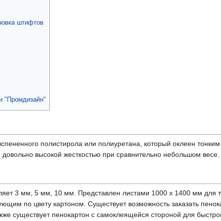
новка штифтов
и "Промдизайн"
вспененного полистирола или полиуретана, который оклеен тонким
 довольно высокой жесткостью при сравнительно небольшом весе.
яет 3 мм, 5 мм, 10 мм. Представлен листами 1000 х 1400 мм для т
вующим по цвету картоном. Существует возможность заказать пено
 Также существует пенокартон с самоклеящейся стороной для быстр