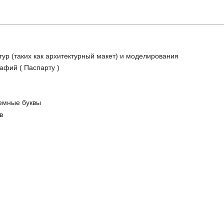
тур (таких как архитектурный макет) и моделирования
афий ( Паспарту )
ъемные буквы
в