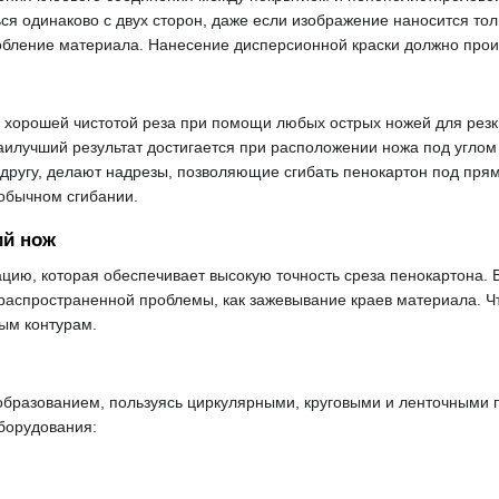
ся одинаково с двух сторон, даже если изображение наносится то
бление материала. Нанесение дисперсионной краски должно прои
с хорошей чистотой реза при помощи любых острых ножей для рез
илучший результат достигается при расположении ножа под углом
 другу, делают надрезы, позволяющие сгибать пенокартон под пр
 обычном сгибании.
й нож
цию, которая обеспечивает высокую точность среза пенокартона. В
распространенной проблемы, как зажевывание краев материала. Ч
ым контурам.
разованием, пользуясь циркулярными, круговыми и ленточными п
борудования: