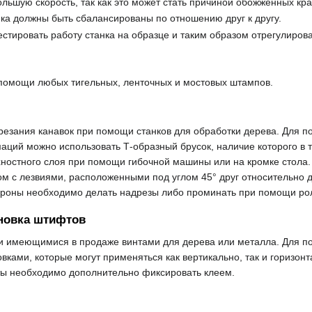
льшую скорость, так как это может стать причиной обожженных кра
ка должны быть сбалансированы по отношению друг к другу.
стировать работу станка на образце и таким образом отрегулиров
помощи любых тигельных, ленточных и мостовых штампов.
резания канавок при помощи станков для обработки дерева. Для 
ций можно использовать Т-образный брусок, наличие которого в т
хностного слоя при помощи гибочной машины или на кромке стола.
 с лезвиями, расположенными под углом 45° друг относительно д
стороны необходимо делать надрезы либо проминать при помощи ро
новка штифтов
 имеющимися в продаже винтами для дерева или металла. Для по
вками, которые могут применяться как вертикально, так и горизо
ы необходимо дополнительно фиксировать клеем.