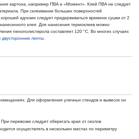
ния картона, например ПВА и «Момент». Клей ПВА не следует
материала. При склеивании больших поверхностей
 хорошей адгезии следует придерживаться времени сушки от 2
а нанесенного клея. Для нанесения термоклеев можно
ления пенополистирола составляет 120 °С. Во многих случаях
и двусторонние ленты
.
х помещениях. Для оформления уличных стендов и вывесок он
При перевозке следует оберегать края от сколов
ходится осуществлять в нескольких местах по периметру