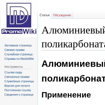
Статья
Обсуждение
Алюминиевый
поликарбонат
Заглавная страница
Свежие правки
Случайная страница
Перейти
Перейти
Справка по MediaWiki
Алюминиевый
к
к
навигации
поиску
Инструменты
Ссылки сюда
поликарбона
Связанные правки
Служебные страницы
Версия для печати
Постоянная ссылка
Применение
Сведения о странице