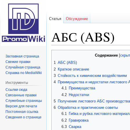
Статья
Обсуждение
АБС (ABS)
Перейти
Перейти
Содержание
Заглавная страница
к
к
Свежие правки
1
АБС (ABS)
навигации
поиску
Случайная страница
2
Краткое описание
Справка по MediaWiki
3
Стойкость к химическим воздействиям
4
Преимущества и недостатки листовог
Инструменты
4.1
Преимущества
Ссылки сюда
4.2
Недостатки
Связанные правки
Служебные страницы
5
Получение листового АБС производств
Версия для печати
6
Обработка и практические советы
Постоянная ссылка
6.1
Гибка и рубка листового материал
Сведения о странице
6.2
Гравировка
6.3
Сварка