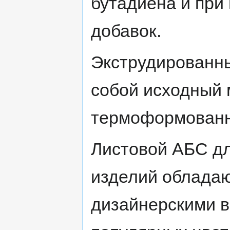
бутадиена и при
добавок.
Экструдированн
собой исходный 
термоформованн
Листовой АБС дл
изделий облада
дизайнерскими в