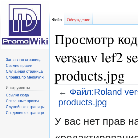
Файл
Обсуждение
Просмотр код
versauv lef2 s
Заглавная страница
Свежие правки
products.jpg
Случайная страница
Справка по MediaWiki
Инструменты
←
Файл:Roland vers
Ссылки сюда
products.jpg
Связанные правки
Служебные страницы
Сведения о странице
Перейти
Перейти
У вас нет прав 
к
к
навигации
поиску
«редактирование