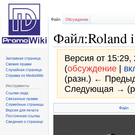
Файл
Обсуждение
Файл:Roland i
Версия от 15:29,
Заглавная страница
Свежие правки
(
обсуждение
|
вк
Случайная страница
Справка по MediaWiki
(разн.) ← Предыд
Инструменты
Следующая → (р
Ссылки сюда
Связанные правки
Служебные страницы
Перейти
Перейти
Файл
Версия для печати
к
к
Постоянная ссылка
навигации
поиску
Сведения о странице