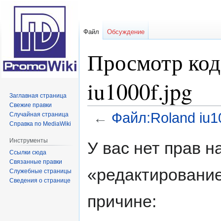
Файл
Обсуждение
Просмотр код
iu1000f.jpg
Заглавная страница
Свежие правки
←
Файл:Roland iu10
Случайная страница
Справка по MediaWiki
Перейти
Перейти
Инструменты
У вас нет прав 
к
к
Ссылки сюда
навигации
поиску
Связанные правки
«редактирование
Служебные страницы
Сведения о странице
причине: