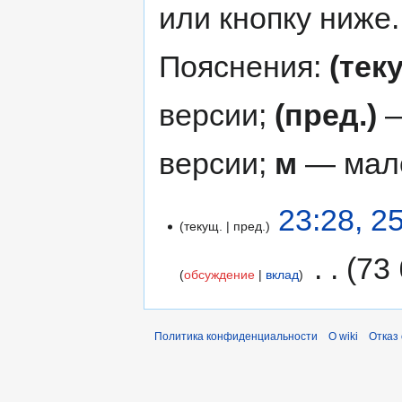
или кнопку ниже.
Пояснения:
(тек
версии;
(пред.)
—
версии;
м
— мало
23:28, 2
текущ.
пред.
‎
73
обсуждение
вклад
Политика конфиденциальности
О wiki
Отказ