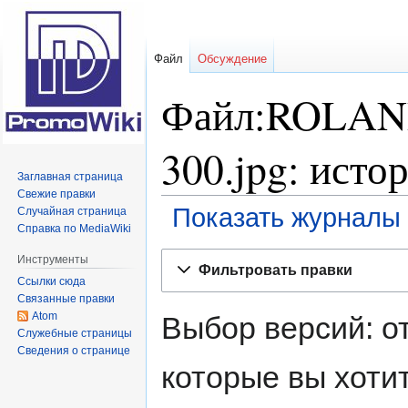
Файл
Обсуждение
Файл:ROLAN
300.jpg: исто
Заглавная страница
Свежие правки
Показать журналы 
Случайная страница
Справка по MediaWiki
Перейти
Перейти
Инструменты
Фильтровать правки
к
к
Ссылки сюда
навигации
поиску
Связанные правки
Atom
Выбор версий: о
Служебные страницы
Сведения о странице
которые вы хотит