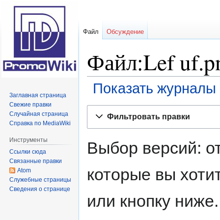
Файл
Обсуждение
Файл:Lef uf.p
Показать журналы 
Заглавная страница
Свежие правки
Перейти
Перейти
Случайная страница
Фильтровать правки
к
к
Справка по MediaWiki
навигации
поиску
Инструменты
Выбор версий: о
Ссылки сюда
Связанные правки
которые вы хотит
Atom
Служебные страницы
Сведения о странице
или кнопку ниже.