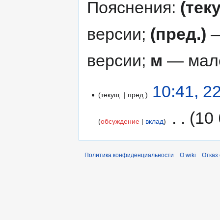
Пояснения:
(тек
версии;
(пред.)
—
версии;
м
— мало
10:41, 2
текущ.
пред.
‎
10
обсуждение
вклад
Политика конфиденциальности
О wiki
Отказ