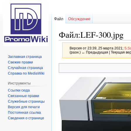
Файл
Обсуждение
Файл:LEF-300.jpg
Версия от 23:39, 25 марта 2021;
S.S
(разн.) ← Предыдущая | Текущая вер
Заглавная страница
Свежие правки
Перейти
Перейти
Случайная страница
к
к
Справка по MediaWiki
навигации
поиску
Инструменты
Ссылки сюда
Связанные правки
Служебные страницы
Версия для печати
Постоянная ссылка
Сведения о странице