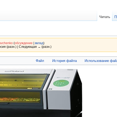
Читать
П
avchenko
(
обсуждение
|
вклад
)
сия (разн.) | Следующая → (разн.)
Файл
История файла
Использование фай