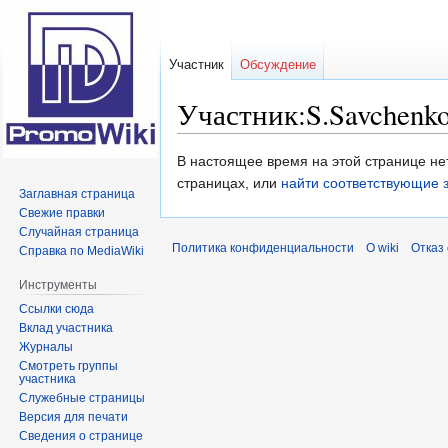
Участник
Обсуждение
Участник:S.Savchenk
Перейти
Перейти
В настоящее время на этой странице не
к
к
страницах, или
найти соответствующие 
Заглавная страница
навигации
поиску
Свежие правки
Случайная страница
Политика конфиденциальности
О wiki
Отказ
Справка по MediaWiki
Инструменты
Ссылки сюда
Вклад участника
Журналы
Смотреть группы
участника
Служебные страницы
Версия для печати
Сведения о странице