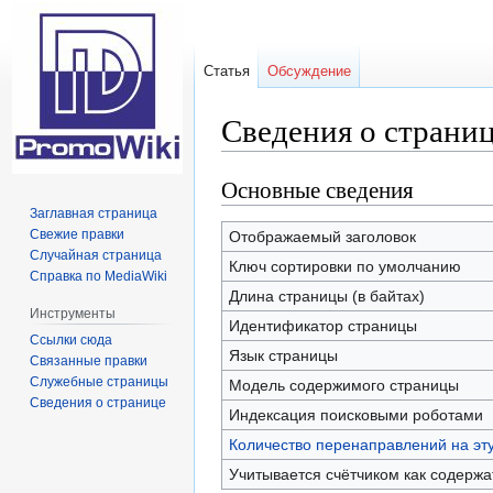
Статья
Обсуждение
Сведения о страни
Основные сведения
Перейти
Перейти
к
к
Заглавная страница
навигации
поиску
Свежие правки
Отображаемый заголовок
Случайная страница
Ключ сортировки по умолчанию
Справка по MediaWiki
Длина страницы (в байтах)
Инструменты
Идентификатор страницы
Ссылки сюда
Язык страницы
Связанные правки
Служебные страницы
Модель содержимого страницы
Сведения о странице
Индексация поисковыми роботами
Количество перенаправлений на эт
Учитывается счётчиком как содерж