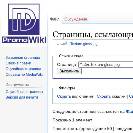
Файл
Обсуждение
Страницы, ссылающиес
←
Файл:Texture gloss.jpg
Перейти
Перейти
Ссылки сюда
Заглавная страница
к
к
Свежие правки
Страница:
навигации
поиску
Случайная страница
Справка по MediaWiki
Инструменты
Фильтры
Служебные страницы
Скрыть
включения |
Скрыть
ссылки |
С
Версия для печати
Следующие страницы ссылаются на
Фай
Показано 1 элемент.
Просмотреть (предыдущие 50 | следующ