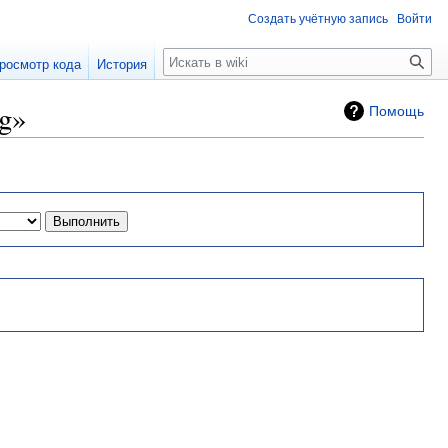
Создать учётную запись
Войти
Поиск
росмотр кода
История
g»
Помощь