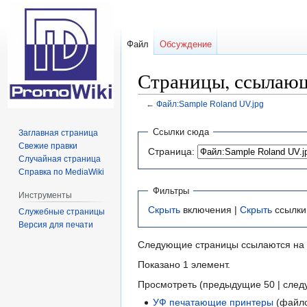
Файл
Обсуждение
Страницы, ссылающ
←
Файл:Sample Roland UV.jpg
Перейти
Перейти
Ссылки сюда
Заглавная страница
к
к
Свежие правки
Страница:
навигации
поиску
Случайная страница
Справка по MediaWiki
Фильтры
Инструменты
Скрыть
включения |
Скрыть
ссылки
Служебные страницы
Версия для печати
Следующие страницы ссылаются на
Показано 1 элемент.
Просмотреть (предыдущие 50 | след
УФ печатающие принтеры
(файло