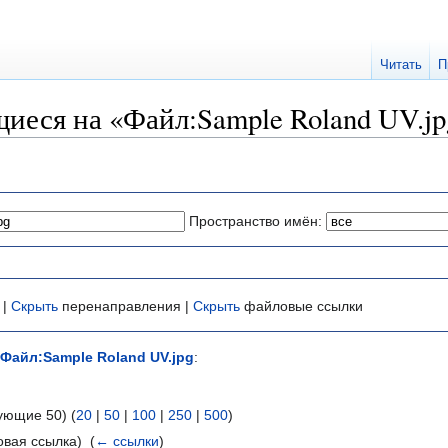
Читать
П
иеся на «Файл:Sample Roland UV.jp
Пространство имён:
 |
Скрыть
перенаправления |
Скрыть
файловые ссылки
Файл:Sample Roland UV.jpg
:
ующие 50) (
20
|
50
|
100
|
250
|
500
)
вая ссылка) ‎
(
← ссылки
)