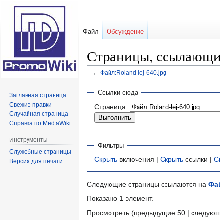
Файл
Обсуждение
Страницы, ссылающиес
←
Файл:Roland-lej-640.jpg
Перейти
Перейти
Ссылки сюда
Заглавная страница
к
к
Свежие правки
Страница:
навигации
поиску
Случайная страница
Справка по MediaWiki
Инструменты
Фильтры
Служебные страницы
Скрыть
включения |
Скрыть
ссылки |
С
Версия для печати
Следующие страницы ссылаются на
Фай
Показано 1 элемент.
Просмотреть (предыдущие 50 | следующ