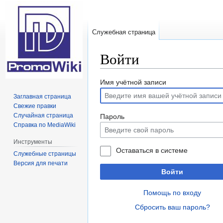
Служебная страница
Войти
Перейти
Перейти
Имя учётной записи
к
к
Заглавная страница
навигации
поиску
Свежие правки
Случайная страница
Пароль
Справка по MediaWiki
Инструменты
Оставаться в системе
Служебные страницы
Версия для печати
Войти
Помощь по входу
Сбросить ваш пароль?