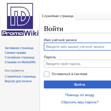
Служебная страница
Войти
Перейти
Перейти
Имя учётной записи
к
к
Заглавная страница
навигации
поиску
Свежие правки
Пароль
Случайная страница
Справка по MediaWiki
Инструменты
Оставаться в системе
Служебные страницы
Версия для печати
Войти
Помощь по входу
Сбросить ваш пароль?