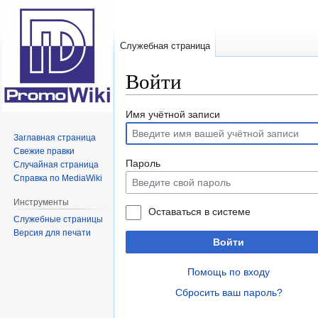
Служебная страница
Войти
Перейти
Перейти
Имя учётной записи
к
к
Заглавная страница
навигации
поиску
Свежие правки
Пароль
Случайная страница
Справка по MediaWiki
Инструменты
Оставаться в системе
Служебные страницы
Версия для печати
Войти
Помощь по входу
Сбросить ваш пароль?