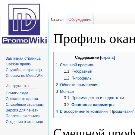
Статья
Обсуждение
Профиль окан
Перейти
Перейти
Содержание
Заглавная страница
к
к
Свежие правки
1
Смешной профиль
навигации
поиску
Случайная страница
1.1
F-образный
Справка по MediaWiki
1.2
П-профиль
2
Области применения
Инструменты
3
Монтаж
Ссылки сюда
3.1
Преимущества и недостатки
Связанные правки
Служебные страницы
3.2
Основные параметры
Версия для печати
4
В ассортименте компании "Промдизайн"
Постоянная ссылка
Сведения о странице
Смешной проф